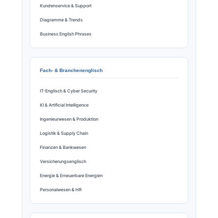
Kundenservice & Support
Diagramme & Trends
Business English Phrases
Fach- & Branchenenglisch
IT-Englisch & Cyber Security
KI & Artificial Intelligence
Ingenieurwesen & Produktion
Logistik & Supply Chain
Finanzen & Bankwesen
Versicherungsenglisch
Energie & Erneuerbare Energien
Personalwesen & HR