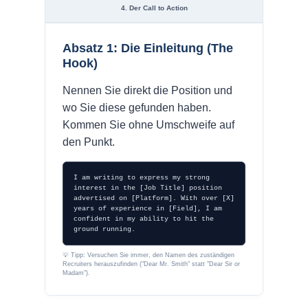
4. Der Call to Action
Absatz 1: Die Einleitung (The
Hook)
Nennen Sie direkt die Position und
wo Sie diese gefunden haben.
Kommen Sie ohne Umschweife auf
den Punkt.
I am writing to express my strong
interest in the [Job Title] position
advertised on [Platform]. With over [X]
years of experience in [Field], I am
confident in my ability to hit the
ground running.
💡 Tipp: Versuchen Sie immer, den Namen des zuständigen
Recruiters herauszufinden ("Dear Mr. Smith" statt "Dear Sir or
Madam").