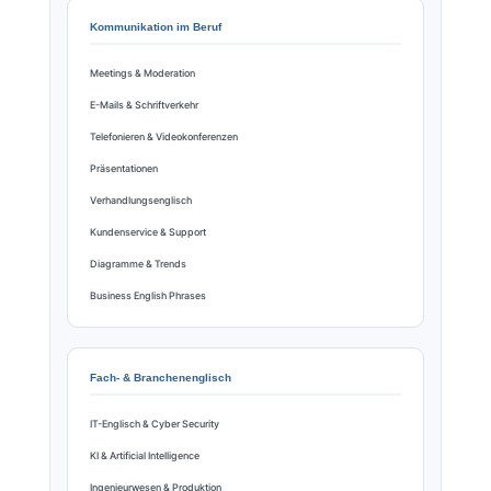
Kommunikation im Beruf
Meetings & Moderation
E-Mails & Schriftverkehr
Telefonieren & Videokonferenzen
Präsentationen
Verhandlungsenglisch
Kundenservice & Support
Diagramme & Trends
Business English Phrases
Fach- & Branchenenglisch
IT-Englisch & Cyber Security
KI & Artificial Intelligence
Ingenieurwesen & Produktion