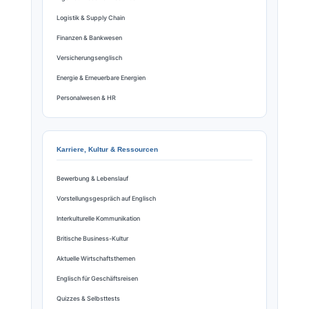
Logistik & Supply Chain
Finanzen & Bankwesen
Versicherungsenglisch
Energie & Erneuerbare Energien
Personalwesen & HR
Karriere, Kultur & Ressourcen
Bewerbung & Lebenslauf
Vorstellungsgespräch auf Englisch
Interkulturelle Kommunikation
Britische Business-Kultur
Aktuelle Wirtschaftsthemen
Englisch für Geschäftsreisen
Quizzes & Selbsttests