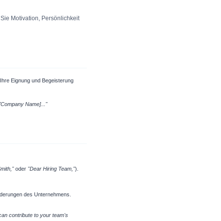
 Sie Motivation, Persönlichkeit
r Ihre Eignung und Begeisterung
t [Company Name]..."
mith,"
oder
"Dear Hiring Team,"
).
forderungen des Unternehmens.
 can contribute to your team's