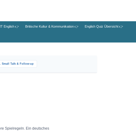
IT English 👉
Britische Kultur & Kommunikation 👉
English Quiz Übersicht 👉
. Small Talk & Follow-up
re Spielregeln. Ein deutsches