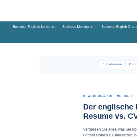
Zum
Hauptinhalt
springen
Business Englisch Lernen 👉
Business Meetings 👉
Business English Gram
1. CV/Resume
2. Co
BEWERBUNG AUF ENGLISCH — 
Der englische 
Resume vs. CV
Vergessen Sie alles, was Sie ü
Format einfach zu übersetzen, be