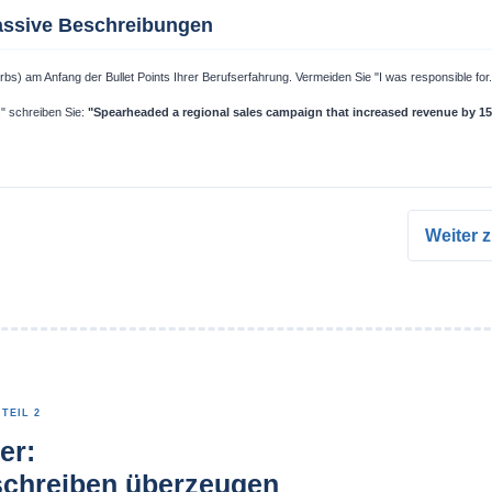
passive Beschreibungen
s) am Anfang der Bullet Points Ihrer Berufserfahrung. Vermeiden Sie "I was responsible for..."
s" schreiben Sie:
"Spearheaded a regional sales campaign that increased revenue by 1
Weiter z
TEIL 2
er:
schreiben überzeugen