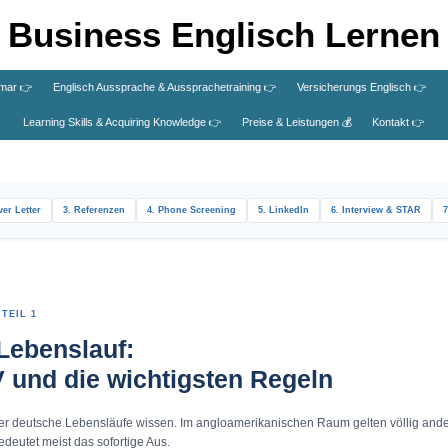
Business Englisch Lernen
mar 👉
Englisch Aussprache & Aussprachetraining 👉
Versicherungs Englisch 👉
Learning Skills & Acquiring Knowledge 👉
Preise & Leistungen 💰
Kontakt 👉
ver Letter
3. Referenzen
4. Phone Screening
5. LinkedIn
6. Interview & STAR
7
TEIL 1
Lebenslauf:
 und die wichtigsten Regeln
ber deutsche Lebensläufe wissen. Im angloamerikanischen Raum gelten völlig ande
deutet meist das sofortige Aus.