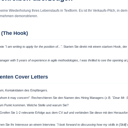
 keine Wiederholung Ihres Lebenslaufs in Textform. Es ist Ihr Verkaufs-Pitch, in dem
ernehmen demonstrieren.
g (The Hook)
 wie
"I am writing to apply for the position of..."
. Starten Sie direkt mit einem starken Hook, de
anager with 5 years of experience in agile methodologies, I was thrilled to see the opening a
lenten Cover Letters
tum, Kontaktdaten des Empfängers.
whom it may concern". Recherchieren Sie den Namen des Hiring Managers (z.B.
"Dear Mr. S
um Punkt kommen. Welche Stelle und warum Sie?
Greifen Sie 1-2 relevante Erfolge aus dem CV auf und verbinden Sie diese mit den Heraus
en Sie Ihr Interesse an einem Interview.
"I look forward to discussing how my skills in [Skill]