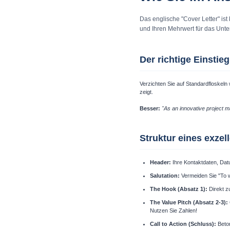
Das englische "Cover Letter" ist
und Ihren Mehrwert für das Unt
Der richtige Einstie
Verzichten Sie auf Standardfloskeln
zeigt.
Besser:
"As an innovative project m
Struktur eines exzel
Header:
Ihre Kontaktdaten, Da
Salutation:
Vermeiden Sie "To 
The Hook (Absatz 1):
Direkt z
The Value Pitch (Absatz 2-3):
Nutzen Sie Zahlen!
Call to Action (Schluss):
Beton