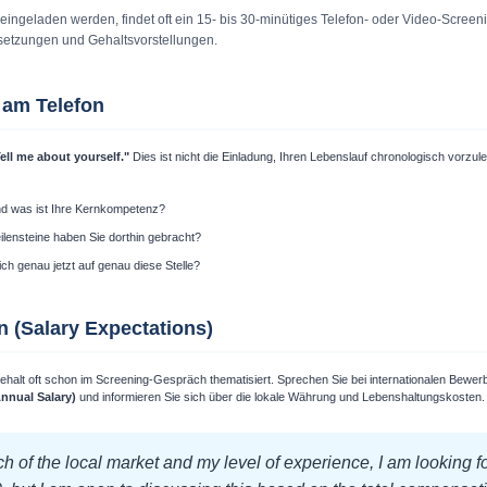
ingeladen werden, findet oft ein 15- bis 30-minütiges Telefon- oder Video-Screeni
ssetzungen und Gehaltsvorstellungen.
 am Telefon
ell me about yourself."
Dies ist nicht die Einladung, Ihren Lebenslauf chronologisch vorzul
nd was ist Ihre Kernkompetenz?
lensteine haben Sie dorthin gebracht?
h genau jetzt auf genau diese Stelle?
n (Salary Expectations)
halt oft schon im Screening-Gespräch thematisiert. Sprechen Sie bei internationalen Bew
nnual Salary)
und informieren Sie sich über die lokale Währung und Lebenshaltungskosten.
 of the local market and my level of experience, I am looking fo