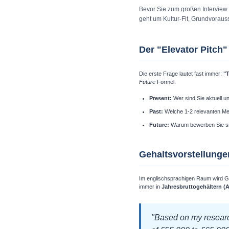
Bevor Sie zum großen Interview e
geht um Kultur-Fit, Grundvorau
Der "Elevator Pitch"
Die erste Frage lautet fast immer:
"T
Future
Formel:
Present:
Wer sind Sie aktuell u
Past:
Welche 1-2 relevanten Mei
Future:
Warum bewerben Sie sic
Gehaltsvorstellunge
Im englischsprachigen Raum wird Ge
immer in
Jahresbruttogehältern (A
"Based on my research