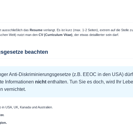
st ausschließlich das
Resume
verlangt. Es ist kurz (max. 1-2 Seiten), extrem auf die Stelle z
ischen Welt) nutzt man den
CV (Curriculum Vitae)
, der etwas detaillierter sein darf.
gsgesetze beachten
ger Anti-Diskriminierungsgesetze (z.B. EEOC in den USA) dürf
te Informationen
nicht
enthalten. Tun Sie es doch, wird Ihr Lebe
n vernichtet.
 in USA, UK, Kanada und Australien.
er.
gion.