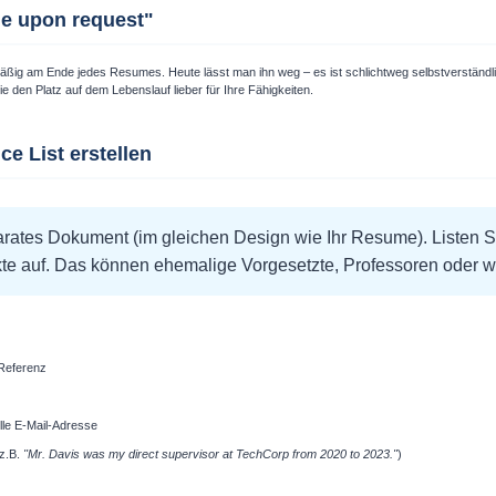
le upon request"
äßig am Ende jedes Resumes. Heute lässt man ihn weg – es ist schlichtweg selbstverständl
 den Platz auf dem Lebenslauf lieber für Ihre Fähigkeiten.
ce List erstellen
arates Dokument (im gleichen Design wie Ihr Resume). Listen Si
kte auf. Das können ehemalige Vorgesetzte, Professoren oder w
 Referenz
le E-Mail-Adresse
(z.B.
"Mr. Davis was my direct supervisor at TechCorp from 2020 to 2023."
)