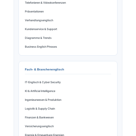
Telefonieren & Videokonferenzen
Präsentationen
Verhandlungsenglisch
Kundenservice & Support
Diagramme & Trends
Business English Phrases
Fach- & Branchenenglisch
IT-Englisch & Cyber Security
KI & Artificial Intelligence
Ingenieurwesen & Produktion
Logistik & Supply Chain
Finanzen & Bankwesen
Versicherungsenglisch
Energie & Erneuerbare Energien