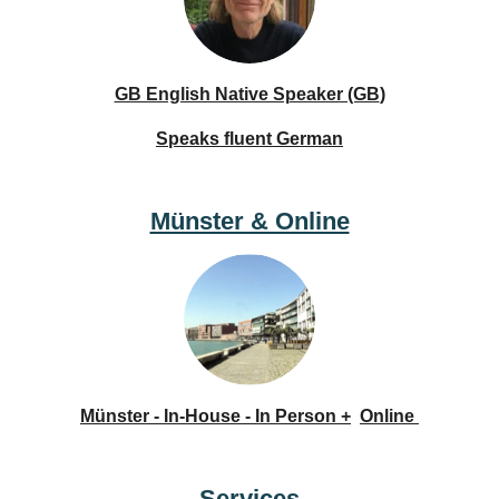
GB English Native Speaker (GB
)
Speaks fluent German
Münster & Online
Münster - In-House - In Person +
Online
Services