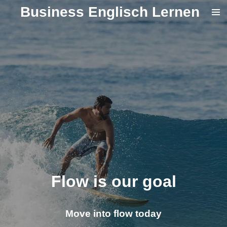
Business Englisch Lernen
Zum
Hauptinhalt
springen
Flow is our goal
Move into flow today