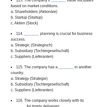
113. The company's
_______
value fluctuates
based on market conditions.
a. Shareholders (Aktionäre)
b. Startup (Startup)
c. Aktien (Stock)
114.
_______
planning is crucial for business
success.
a. Strategic (Strategisch)
b. Subsidiary (Tochtergesellschaft)
c. Suppliers (Lieferanten)
115. The company has a
_______
in another
country.
a. Strategy (Strategie)
b. Subsidiary (Tochtergesellschaft)
c. Suppliers (Lieferanten)
116. The company works closely with its
_______
for timely deliveries.