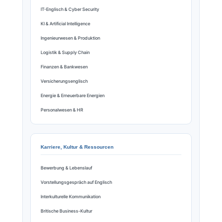
IT-Englisch & Cyber Security
KI & Artificial Intelligence
Ingenieurwesen & Produktion
Logistik & Supply Chain
Finanzen & Bankwesen
Versicherungsenglisch
Energie & Erneuerbare Energien
Personalwesen & HR
Karriere, Kultur & Ressourcen
Bewerbung & Lebenslauf
Vorstellungsgespräch auf Englisch
Interkulturelle Kommunikation
Britische Business-Kultur