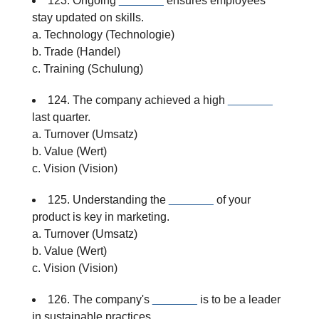
123. Ongoing
_______
ensures employees
stay updated on skills.
a. Technology (Technologie)
b. Trade (Handel)
c. Training (Schulung)
124. The company achieved a high
_______
last quarter.
a. Turnover (Umsatz)
b. Value (Wert)
c. Vision (Vision)
125. Understanding the
_______
of your
product is key in marketing.
a. Turnover (Umsatz)
b. Value (Wert)
c. Vision (Vision)
126. The company's
_______
is to be a leader
in sustainable practices.