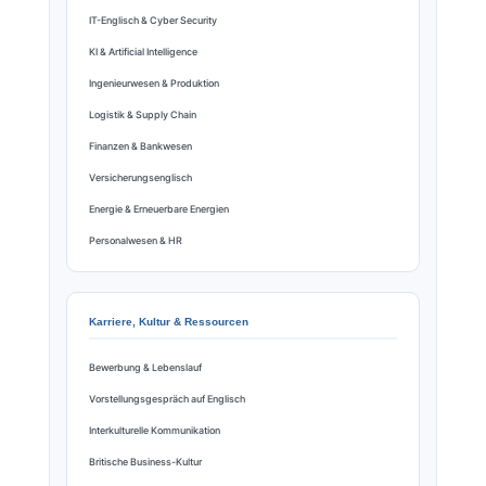
IT-Englisch & Cyber Security
KI & Artificial Intelligence
Ingenieurwesen & Produktion
Logistik & Supply Chain
Finanzen & Bankwesen
Versicherungsenglisch
Energie & Erneuerbare Energien
Personalwesen & HR
Karriere, Kultur & Ressourcen
Bewerbung & Lebenslauf
Vorstellungsgespräch auf Englisch
Interkulturelle Kommunikation
Britische Business-Kultur