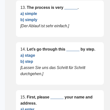
13.
The process is very
______
.
a) simple
b) simply
[Der Ablauf ist sehr einfach.]
14.
Let’s go through this
______
by step.
a) stage
b) step
[Lassen Sie uns das Schritt für Schritt
durchgehen.]
15.
First, please
______
your name and
address.
a) enter