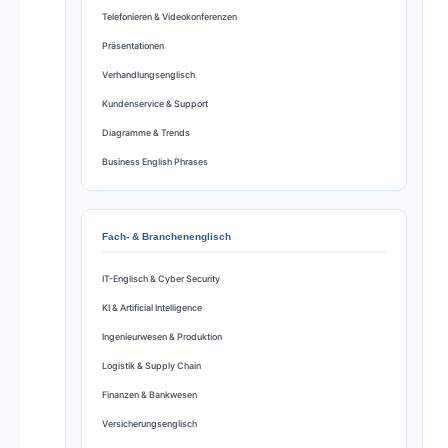
Telefonieren & Videokonferenzen
Präsentationen
Verhandlungsenglisch
Kundenservice & Support
Diagramme & Trends
Business English Phrases
Fach- & Branchenenglisch
IT-Englisch & Cyber Security
KI & Artificial Intelligence
Ingenieurwesen & Produktion
Logistik & Supply Chain
Finanzen & Bankwesen
Versicherungsenglisch