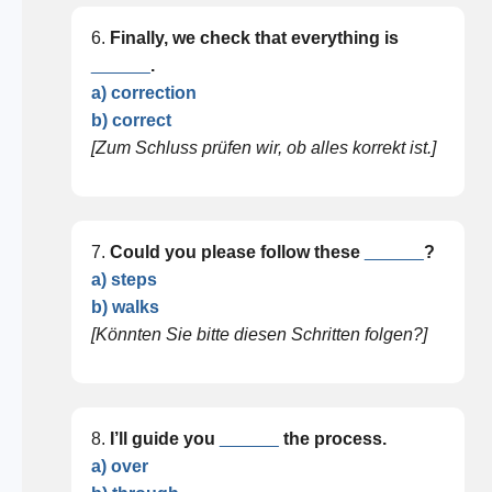
6.
Finally, we check that everything is
______
.
a) correction
b) correct
[Zum Schluss prüfen wir, ob alles korrekt ist.]
7.
Could you please follow these
______
?
a) steps
b) walks
[Könnten Sie bitte diesen Schritten folgen?]
8.
I’ll guide you
______
the process.
a) over