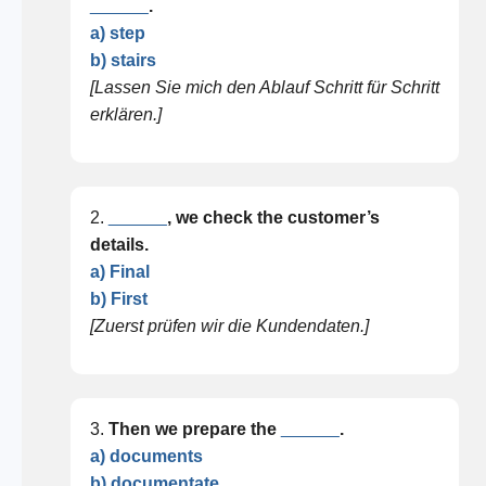
______
.
a) step
b) stairs
[Lassen Sie mich den Ablauf Schritt für Schritt
erklären.]
2.
______
, we check the customer’s
details.
a) Final
b) First
[Zuerst prüfen wir die Kundendaten.]
3.
Then we prepare the
______
.
a) documents
b) documentate