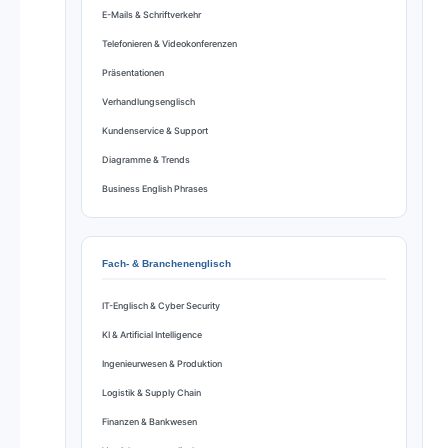
E-Mails & Schriftverkehr
Telefonieren & Videokonferenzen
Präsentationen
Verhandlungsenglisch
Kundenservice & Support
Diagramme & Trends
Business English Phrases
Fach- & Branchenenglisch
IT-Englisch & Cyber Security
KI & Artificial Intelligence
Ingenieurwesen & Produktion
Logistik & Supply Chain
Finanzen & Bankwesen