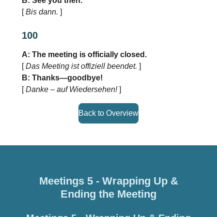
B: See you then.
[
Bis dann.
]
100
A: The meeting is officially closed.
[
Das Meeting ist offiziell beendet.
]
B: Thanks—goodbye!
[
Danke – auf Wiedersehen!
]
Back to Overview
Meetings 5 - Wrapping Up &
Ending the Meeting