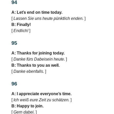
94
A: Let’s end on time today.
[
Lassen Sie uns heute pünktlich enden.
]
B: Finally!
[
Endlich!
]
95
A: Thanks for joining today.
[
Danke fürs Dabeisein heute.
]
B: Thanks to you as well.
[
Danke ebenfalls.
]
96
A: I appreciate everyone’s time.
[
Ich weiß eure Zeit zu schätzen.
]
B: Happy to join.
[
Gern dabei.
]