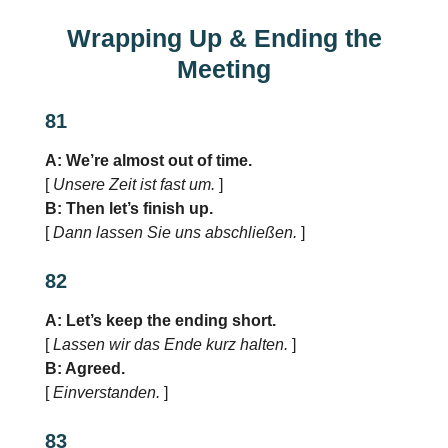
Wrapping Up & Ending the
Meeting
81
A: We’re almost out of time.
[
Unsere Zeit ist fast um.
]
B: Then let’s finish up.
[
Dann lassen Sie uns abschließen.
]
82
A: Let’s keep the ending short.
[
Lassen wir das Ende kurz halten.
]
B: Agreed.
[
Einverstanden.
]
83