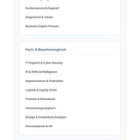
Kundenservice & Support
Diagramme & Trends
Business English Phrases
Fach- & Branchenenglisch
IT-Englisch & Cyber Security
KI & Artificial Intelligence
Ingenieurwesen & Produktion
Logistik & Supply Chain
Finanzen & Bankwesen
Versicherungsenglisch
Energie & Erneuerbare Energien
Personalwesen & HR