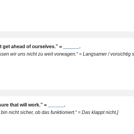
ot get ahead of ourselves.” =
______
.
en wir uns nicht zu weit vorwagen.“ = Langsamer / vorsichtig s
sure that will work.” =
______
.
in nicht sicher, ob das funktioniert.“ = Das klappt nicht.]