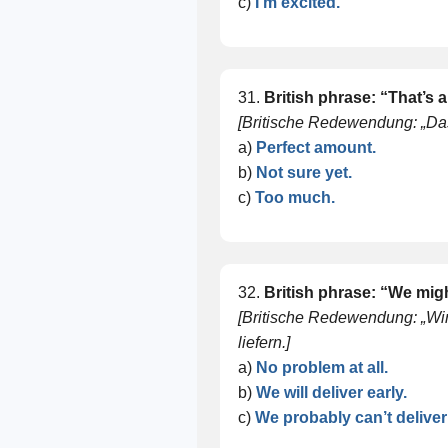
c)
I’m excited.
31.
British phrase: “That’s 
[Britische Redewendung: „Das i
a)
Perfect amount.
b)
Not sure yet.
c)
Too much.
32.
British phrase: “We might
[Britische Redewendung: „Wir
liefern.]
a)
No problem at all.
b)
We will deliver early.
c)
We probably can’t deliver 