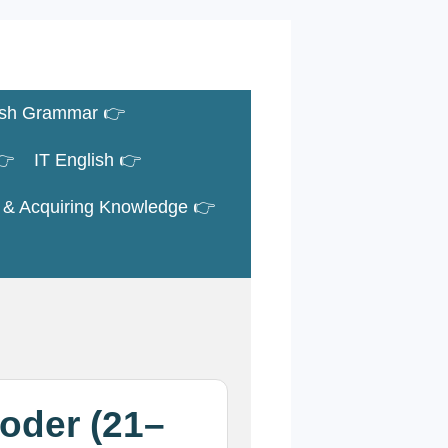
ish Grammar 👉
👉
IT English 👉
s & Acquiring Knowledge 👉
coder (21–