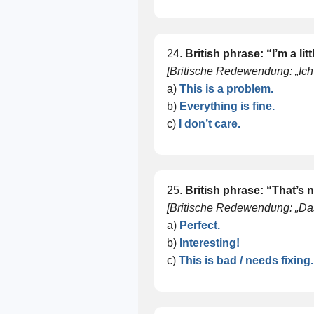
24.
British phrase: “I’m a li
[Britische Redewendung: „Ich 
a)
This is a problem.
b)
Everything is fine.
c)
I don’t care.
25.
British phrase: “That’s n
[Britische Redewendung: „Das 
a)
Perfect.
b)
Interesting!
c)
This is bad / needs fixing.