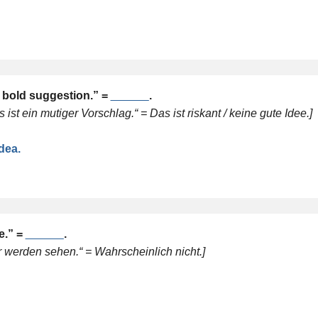
a bold suggestion.” =
______
.
st ein mutiger Vorschlag.“ = Das ist riskant / keine gute Idee.]
idea.
e.” =
______
.
 werden sehen.“ = Wahrscheinlich nicht.]