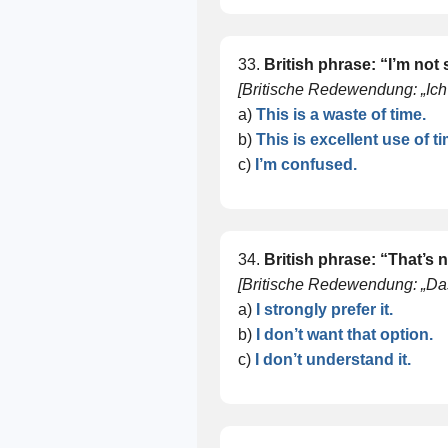
33.
British phrase: “I’m not 
[Britische Redewendung: „Ich 
a)
This is a waste of time.
b)
This is excellent use of ti
c)
I’m confused.
34.
British phrase: “That’s 
[Britische Redewendung: „Das i
a)
I strongly prefer it.
b)
I don’t want that option.
c)
I don’t understand it.