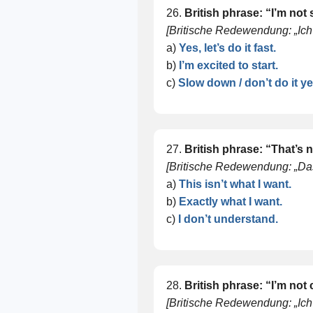
26.
British phrase: “I’m not
[Britische Redewendung: „Ich b
a)
Yes, let’s do it fast.
b)
I’m excited to start.
c)
Slow down / don’t do it ye
27.
British phrase: “That’s n
[Britische Redewendung: „Das i
a)
This isn’t what I want.
b)
Exactly what I want.
c)
I don’t understand.
28.
British phrase: “I’m not
[Britische Redewendung: „Ich 