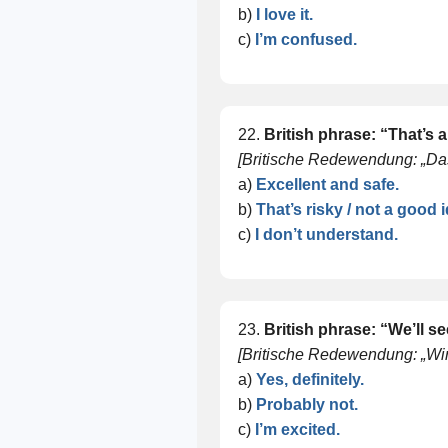
b)
I love it.
c)
I’m confused.
22.
British phrase: “That’s 
[Britische Redewendung: „Das i
a)
Excellent and safe.
b)
That’s risky / not a good 
c)
I don’t understand.
23.
British phrase: “We’ll se
[Britische Redewendung: „Wir
a)
Yes, definitely.
b)
Probably not.
c)
I’m excited.