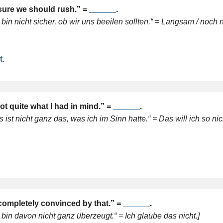
 sure we should rush.” =
______
.
in nicht sicher, ob wir uns beeilen sollten.“ = Langsam / noch ni
t.
ot quite what I had in mind.” =
______
.
st nicht ganz das, was ich im Sinn hatte.“ = Das will ich so nich
 completely convinced by that.” =
______
.
bin davon nicht ganz überzeugt.“ = Ich glaube das nicht.]