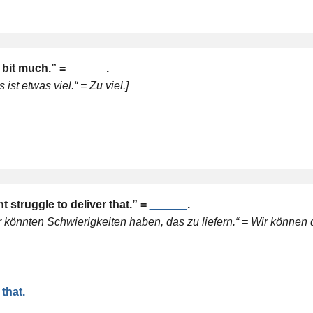
a bit much.” =
______
.
st etwas viel.“ = Zu viel.]
 struggle to deliver that.” =
______
.
 könnten Schwierigkeiten haben, das zu liefern.“ = Wir können 
that.