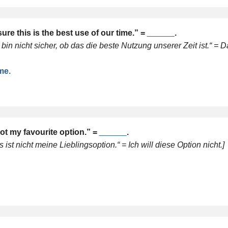
sure this is the best use of our time.” =
______
.
bin nicht sicher, ob das die beste Nutzung unserer Zeit ist.“ = 
me.
not my favourite option.” =
______
.
st nicht meine Lieblingsoption.“ = Ich will diese Option nicht.]