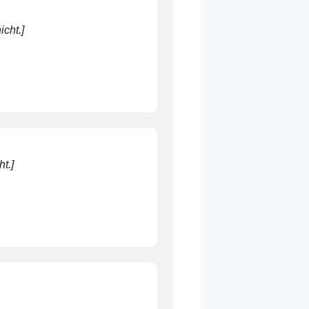
cht.]
t.]