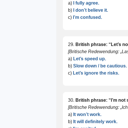
a)
I fully agree.
b)
I don’t believe it.
c)
I’m confused.
29.
British phrase: “Let’s n
[Britische Redewendung: „Lass
a)
Let’s speed up.
b)
Slow down / be cautious.
c)
Let’s ignore the risks.
30.
British phrase: “I’m not 
[Britische Redewendung: „Ich b
a)
It won’t work.
b)
It will definitely work.