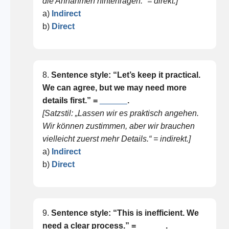
die Annahmen hinterfragen.“ = direkt.]
a)
Indirect
b)
Direct
8.
Sentence style: “Let’s keep it practical.
We can agree, but we may need more
details first.” =
______
.
[Satzstil: „Lassen wir es praktisch angehen.
Wir können zustimmen, aber wir brauchen
vielleicht zuerst mehr Details.“ = indirekt.]
a)
Indirect
b)
Direct
9.
Sentence style: “This is inefficient. We
need a clear process.” =
______
.