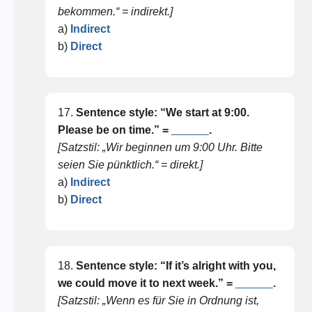
bekommen.“ = indirekt.]
a)
Indirect
b)
Direct
17.
Sentence style: “We start at 9:00.
Please be on time.” =
______
.
[Satzstil: „Wir beginnen um 9:00 Uhr. Bitte
seien Sie pünktlich.“ = direkt.]
a)
Indirect
b)
Direct
18.
Sentence style: “If it’s alright with you,
we could move it to next week.” =
______
.
[Satzstil: „Wenn es für Sie in Ordnung ist,