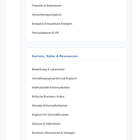
Finanzen & Bankwesen
Versicherungsenglisch
Energie & Erneuerbare Energien
Personalwesen & HR
Karriere, Kultur & Ressourcen
Bewerbung & Lebenslauf
Vorstellungsgespräch auf Englisch
Interkulturelle Kommunikation
Britische Business-Kultur
Aktuelle Wirtschaftsthemen
Englisch für Geschäftsreisen
Quizzes & Selbsttests
Business-Ressourcen & Vorlagen