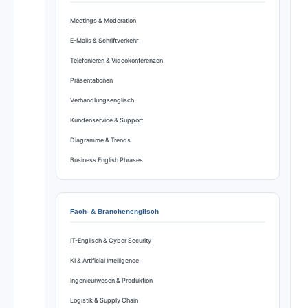
Meetings & Moderation
E-Mails & Schriftverkehr
Telefonieren & Videokonferenzen
Präsentationen
Verhandlungsenglisch
Kundenservice & Support
Diagramme & Trends
Business English Phrases
Fach- & Branchenenglisch
IT-Englisch & Cyber Security
KI & Artificial Intelligence
Ingenieurwesen & Produktion
Logistik & Supply Chain