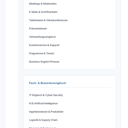
Meetings & Moderation
E-Mails & Schriftverkehr
Telefonieren & Videokonferenzen
Präsentationen
Verhandlungsenglisch
Kundenservice & Support
Diagramme & Trends
Business English Phrases
Fach- & Branchenenglisch
IT-Englisch & Cyber Security
KI & Artificial Intelligence
Ingenieurwesen & Produktion
Logistik & Supply Chain