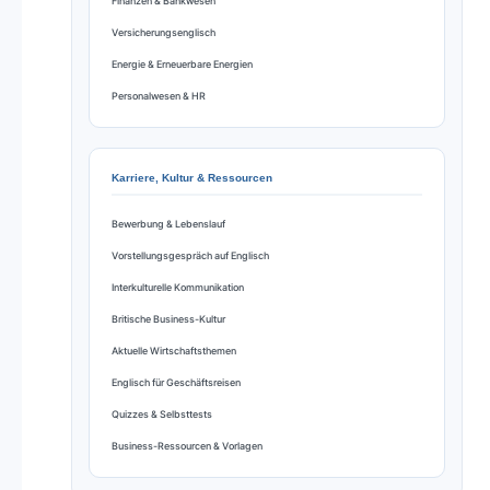
Finanzen & Bankwesen
Versicherungsenglisch
Energie & Erneuerbare Energien
Personalwesen & HR
Karriere, Kultur & Ressourcen
Bewerbung & Lebenslauf
Vorstellungsgespräch auf Englisch
Interkulturelle Kommunikation
Britische Business-Kultur
Aktuelle Wirtschaftsthemen
Englisch für Geschäftsreisen
Quizzes & Selbsttests
Business-Ressourcen & Vorlagen