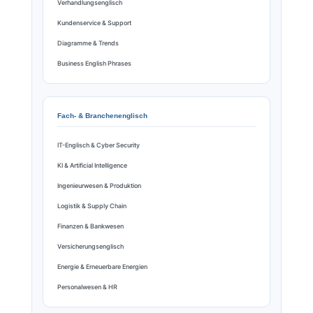
Verhandlungsenglisch
Kundenservice & Support
Diagramme & Trends
Business English Phrases
Fach- & Branchenenglisch
IT-Englisch & Cyber Security
KI & Artificial Intelligence
Ingenieurwesen & Produktion
Logistik & Supply Chain
Finanzen & Bankwesen
Versicherungsenglisch
Energie & Erneuerbare Energien
Personalwesen & HR