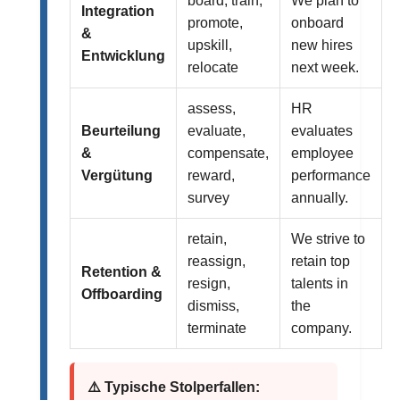
board, train,
We plan to
Integration
promote,
onboard
&
upskill,
new hires
Entwicklung
relocate
next week.
assess,
HR
Beurteilung
evaluate,
evaluates
&
compensate,
employee
Vergütung
reward,
performance
survey
annually.
retain,
We strive to
reassign,
retain top
Retention &
resign,
talents in
Offboarding
dismiss,
the
terminate
company.
⚠️ Typische Stolperfallen: