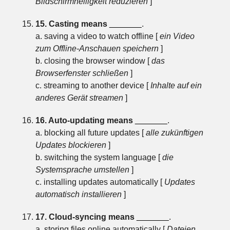
Bildschirmhelligkeit reduzieren
]
15. Casting means
_______
.
a. saving a video to watch offline [
ein Video
zum Offline-Anschauen speichern
]
b. closing the browser window [
das
Browserfenster schließen
]
c. streaming to another device [
Inhalte auf ein
anderes Gerät streamen
]
16. Auto-updating means
_______
.
a. blocking all future updates [
alle zukünftigen
Updates blockieren
]
b. switching the system language [
die
Systemsprache umstellen
]
c. installing updates automatically [
Updates
automatisch installieren
]
17. Cloud-syncing means
_______
.
a. storing files online automatically [
Dateien