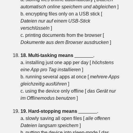
automatisch online speichern und abgleichen
]
b. encrypting files only on a USB stick [
Dateien nur auf einem USB-Stick
verschlüsseln
]
c. printing documents from the browser [
Dokumente aus dem Browser ausdrucken
]
18. Multi-tasking means
_______
.
a. installing just one app per day [
höchstens
eine App pro Tag installieren
]
b. running several apps at once [
mehrere Apps
gleichzeitig ausführen
]
c. using the device only offline [
das Gerät nur
im Offlinemodus benutzen
]
19. Hard-stopping means
_______
.
a. slowly saving all open files [
alle offenen
Dateien langsam speichern
]
b. putting the device into sleep-mode [
das