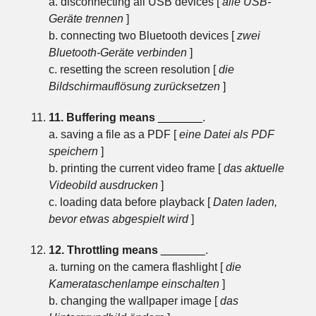
a. disconnecting all USB devices [
alle USB-
Geräte trennen
]
b. connecting two Bluetooth devices [
zwei
Bluetooth-Geräte verbinden
]
c. resetting the screen resolution [
die
Bildschirmauflösung zurücksetzen
]
11. Buffering means
_______
.
a. saving a file as a PDF [
eine Datei als PDF
speichern
]
b. printing the current video frame [
das aktuelle
Videobild ausdrucken
]
c. loading data before playback [
Daten laden,
bevor etwas abgespielt wird
]
12. Throttling means
_______
.
a. turning on the camera flashlight [
die
Kamerataschenlampe einschalten
]
b. changing the wallpaper image [
das