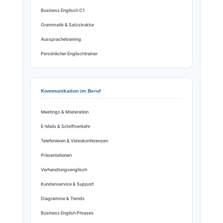
Business Englisch C1
Grammatik & Satzstruktur
Aussprachetraining
Persönlicher Englischtrainer
Kommunikation im Beruf
Meetings & Moderation
E-Mails & Schriftverkehr
Telefonieren & Videokonferenzen
Präsentationen
Verhandlungsenglisch
Kundenservice & Support
Diagramme & Trends
Business English Phrases