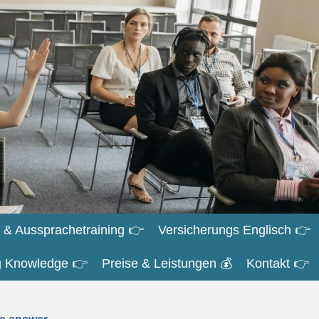
 & Aussprachetraining 👉
Versicherungs Englisch 👉
ng Knowledge 👉
Preise & Leistungen 💰
Kontakt 👉