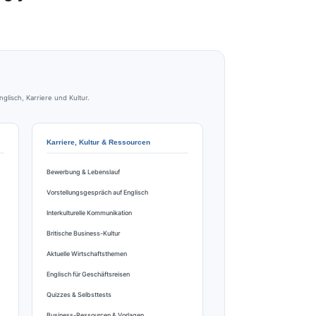
lisch, Karriere und Kultur.
Karriere, Kultur & Ressourcen
Bewerbung & Lebenslauf
Vorstellungsgespräch auf Englisch
Interkulturelle Kommunikation
Britische Business-Kultur
Aktuelle Wirtschaftsthemen
Englisch für Geschäftsreisen
Quizzes & Selbsttests
Business-Ressourcen & Vorlagen