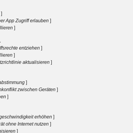
]
ner App Zugriff erlauben
]
lieren
]
.
ffsrechte entziehen
]
lieren
]
zrichtlinie aktualisieren
]
nabstimmung
]
konflikt zwischen Geräten
]
hen
]
geschwindigkeit erhöhen
]
ät ohne Internet nutzen
]
nisieren
]