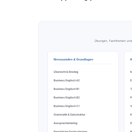
Übungen, Fachthemen und Tr
Niveaustufen & Grundlagen
K
Übersicht & Einstieg
M
Business Englisch A2
E
Business Englisch B1
T
Business Englisch B2
P
Business Englisch C1
V
Grammatik & Satzstruktur
K
Aussprachetraining
D
Persönlicher Englischtrainer
B