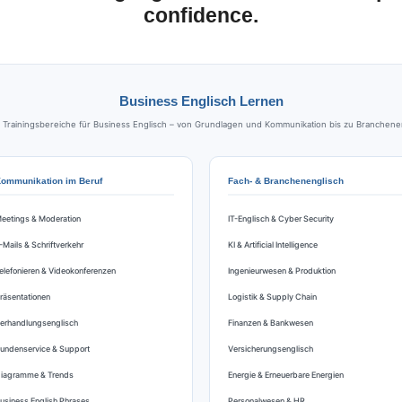
confidence.
Business Englisch Lernen
ainingsbereiche für Business Englisch – von Grundlagen und Kommunikation bis zu Brancheneng
ommunikation im Beruf
Fach- & Branchenenglisch
eetings & Moderation
IT-Englisch & Cyber Security
-Mails & Schriftverkehr
KI & Artificial Intelligence
elefonieren & Videokonferenzen
Ingenieurwesen & Produktion
räsentationen
Logistik & Supply Chain
erhandlungsenglisch
Finanzen & Bankwesen
undenservice & Support
Versicherungsenglisch
iagramme & Trends
Energie & Erneuerbare Energien
usiness English Phrases
Personalwesen & HR