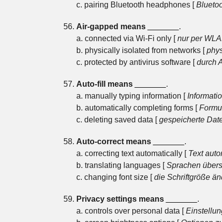
c. pairing Bluetooth headphones [
Blueto
Air-gapped means
_______
.
a. connected via Wi-Fi only [
nur per WLA
b. physically isolated from networks [
phys
c. protected by antivirus software [
durch A
Auto-fill means
_______
.
a. manually typing information [
Informati
b. automatically completing forms [
Formul
c. deleting saved data [
gespeicherte Dat
Auto-correct means
_______
.
a. correcting text automatically [
Text auto
b. translating languages [
Sprachen übers
c. changing font size [
die Schriftgröße ä
Privacy settings means
_______
.
a. controls over personal data [
Einstellu