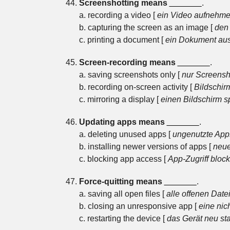
Screenshotting means
_______
.
a. recording a video [
ein Video aufnehm
b. capturing the screen as an image [
den 
c. printing a document [
ein Dokument au
Screen-recording means
_______
.
a. saving screenshots only [
nur Screensh
b. recording on-screen activity [
Bildschir
c. mirroring a display [
einen Bildschirm s
Updating apps means
_______
.
a. deleting unused apps [
ungenutzte App
b. installing newer versions of apps [
neue
c. blocking app access [
App-Zugriff block
Force-quitting means
_______
.
a. saving all open files [
alle offenen Date
b. closing an unresponsive app [
eine nic
c. restarting the device [
das Gerät neu sta