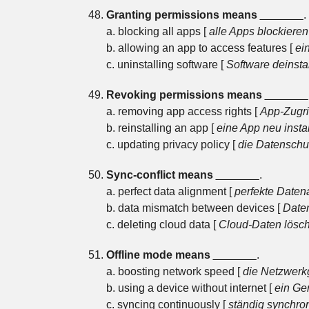
Granting permissions means
_______
.
a. blocking all apps [
alle Apps blockieren
b. allowing an app to access features [
ei
c. uninstalling software [
Software deinstal
Revoking permissions means
_______
a. removing app access rights [
App-Zugri
b. reinstalling an app [
eine App neu instal
c. updating privacy policy [
die Datenschut
Sync-conflict means
_______
.
a. perfect data alignment [
perfekte Date
b. data mismatch between devices [
Daten
c. deleting cloud data [
Cloud-Daten lösc
Offline mode means
_______
.
a. boosting network speed [
die Netzwerk
b. using a device without internet [
ein Ger
c. syncing continuously [
ständig synchro