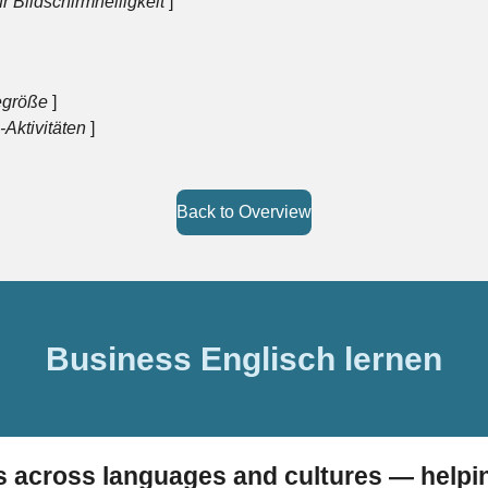
r Bildschirmhelligkeit
]
egröße
]
-Aktivitäten
]
Back to Overview
Business Englisch lernen
s across languages and cultures — help