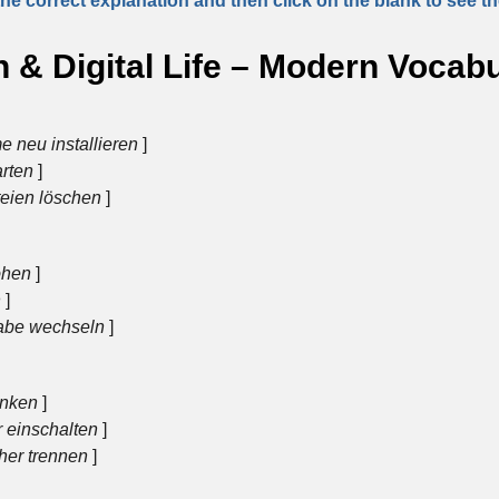
e correct explanation and then click on the blank to see t
 & Digital Life – Modern Vocab
 neu installieren
]
arten
]
eien löschen
]
öhen
]
n
]
abe wechseln
]
enken
]
 einschalten
]
her trennen
]