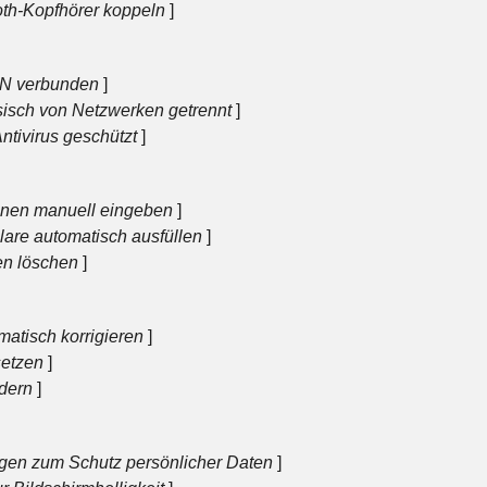
oth-Kopfhörer koppeln
]
N verbunden
]
isch von Netzwerken getrennt
]
ntivirus geschützt
]
onen manuell eingeben
]
are automatisch ausfüllen
]
en löschen
]
matisch korrigieren
]
etzen
]
ndern
]
ngen zum Schutz persönlicher Daten
]