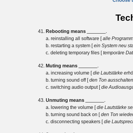
Choose th
Tech
Rebooting means
_______
.
a. reinstalling all software [
alle Programme
b. restarting a system [
ein System neu st
c. deleting temporary files [
temporäre Dat
Muting means
_______
.
a. increasing volume [
die Lautstärke erh
b. turning sound off [
den Ton ausschalte
c. switching audio output [
die Audioausg
Unmuting means
_______
.
a. lowering the volume [
die Lautstärke s
b. turning sound back on [
den Ton wieder
c. disconnecting speakers [
die Lautsprec