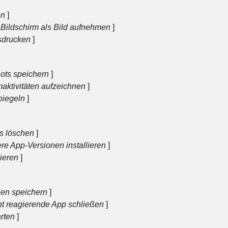
en
]
Bildschirm als Bild aufnehmen
]
sdrucken
]
ots speichern
]
maktivitäten aufzeichnen
]
piegeln
]
s löschen
]
re App-Versionen installieren
]
ieren
]
ien speichern
]
ht reagierende App schließen
]
rten
]