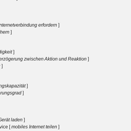
Internetverbindung erfordern
]
chern
]
gkeit
]
erzögerung zwischen Aktion und Reaktion
]
g
]
ngskapazität
]
erungsgrad
]
Gerät laden
]
vice [
mobiles Internet teilen
]