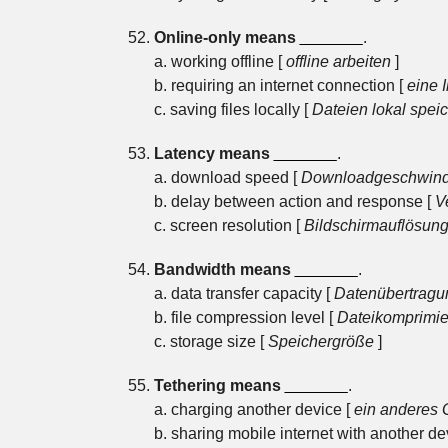
Online-only means
_______
.
a. working offline [
offline arbeiten
]
b. requiring an internet connection [
eine 
c. saving files locally [
Dateien lokal spei
Latency means
_______
.
a. download speed [
Downloadgeschwindi
b. delay between action and response [
V
c. screen resolution [
Bildschirmauflösun
Bandwidth means
_______
.
a. data transfer capacity [
Datenübertragu
b. file compression level [
Dateikomprimi
c. storage size [
Speichergröße
]
Tethering means
_______
.
a. charging another device [
ein anderes 
b. sharing mobile internet with another de