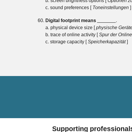
b. screen brightness options [
Optionen zu
c. sound preferences [
Toneinstellungen
]
Digital footprint means
_______
.
a. physical device size [
physische Gerät
b. trace of online activity [
Spur der Online
c. storage capacity [
Speicherkapazität
]
Supporting professional