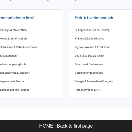
ommunikation im Beruf
Fach- & Branchenenglisch
eetings & Moderation
IT-Englisch & Cyber Security
-Mails & Schriftverkehr
KI & Artificial Intelligence
elefonieren & Videokonferenzen
Ingenieurwesen & Produktion
räsentationen
Logistik & Supply Chain
erhandlungsenglisch
Finanzen & Bankwesen
undenservice & Support
Versicherungsenglisch
iagramme & Trends
Energie & Erneuerbare Energien
usiness English Phrases
Personalwesen & HR
HOME | Back to first page