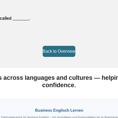
called
_______
.
Back to Overview
s across languages and cultures — help
confidence.
Business Englisch Lernen
ainingsbereiche für Business Englisch – von Grundlagen und Kommunikation bis zu Brancheneng