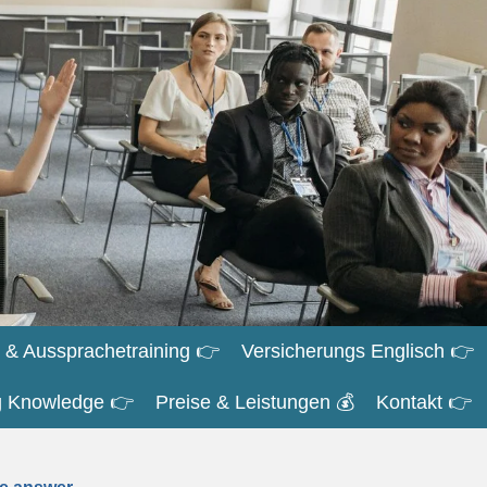
 & Aussprachetraining 👉
Versicherungs Englisch 👉
ng Knowledge 👉
Preise & Leistungen 💰
Kontakt 👉