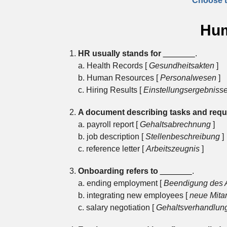
Choose th
Hum
HR usually stands for
_______
.
a. Health Records [
Gesundheitsakten
]
b. Human Resources [
Personalwesen
]
c. Hiring Results [
Einstellungsergebniss
A document describing tasks and requi
a. payroll report [
Gehaltsabrechnung
]
b. job description [
Stellenbeschreibung
]
c. reference letter [
Arbeitszeugnis
]
Onboarding refers to
_______
.
a. ending employment [
Beendigung des A
b. integrating new employees [
neue Mitar
c. salary negotiation [
Gehaltsverhandlun