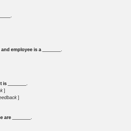
____
.
 and employee is a
_______
.
 is
_______
.
ck
]
Feedback
]
e are
_______
.