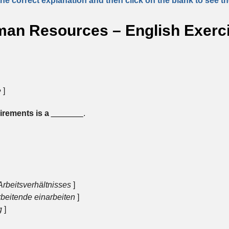
e correct explanation and then click on the blank to see t
an Resources – English Exerc
e
]
rements is a
_______
.
rbeitsverhältnisses
]
beitende einarbeiten
]
g
]