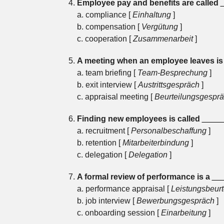
Employee pay and benefits are called
a. compliance [
Einhaltung
]
b. compensation [
Vergütung
]
c. cooperation [
Zusammenarbeit
]
A meeting when an employee leaves is
a. team briefing [
Team-Besprechung
]
b. exit interview [
Austrittsgespräch
]
c. appraisal meeting [
Beurteilungsgespr
Finding new employees is called
____
a. recruitment [
Personalbeschaffung
]
b. retention [
Mitarbeiterbindung
]
c. delegation [
Delegation
]
A formal review of performance is a
__
a. performance appraisal [
Leistungsbeurt
b. job interview [
Bewerbungsgespräch
]
c. onboarding session [
Einarbeitung
]