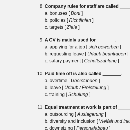
Company rules for staff are called
___
a. bonuses [
Boni
]
b. policies [
Richtlinien
]
c. targets [
Ziele
]
A CV is mainly used for
_______
.
a. applying for a job [
sich bewerben
]
b. requesting leave [
Urlaub beantragen
]
c. salary payment [
Gehaltszahlung
]
Paid time off is also called
_______
.
a. overtime [
Überstunden
]
b. leave [
Urlaub / Freistellung
]
c. training [
Schulung
]
Equal treatment at work is part of
____
a. outsourcing [
Auslagerung
]
b. diversity and inclusion [
Vielfalt und In
c. downsizing [
Personalabbau
]