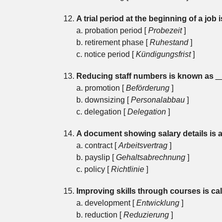
A trial period at the beginning of a job i
a. probation period [
Probezeit
]
b. retirement phase [
Ruhestand
]
c. notice period [
Kündigungsfrist
]
Reducing staff numbers is known as
_
a. promotion [
Beförderung
]
b. downsizing [
Personalabbau
]
c. delegation [
Delegation
]
A document showing salary details is 
a. contract [
Arbeitsvertrag
]
b. payslip [
Gehaltsabrechnung
]
c. policy [
Richtlinie
]
Improving skills through courses is ca
a. development [
Entwicklung
]
b. reduction [
Reduzierung
]