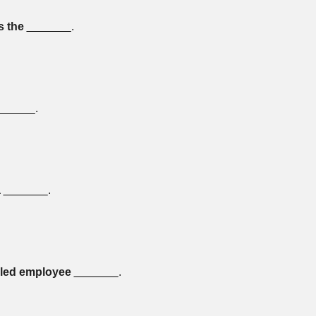
s the
_______
.
______
.
a
_______
.
lled employee
_______
.