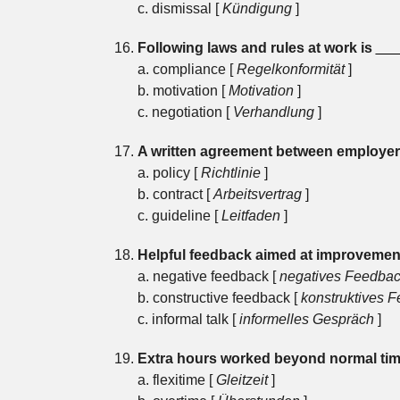
c. dismissal [
Kündigung
]
Following laws and rules at work is
___
a. compliance [
Regelkonformität
]
b. motivation [
Motivation
]
c. negotiation [
Verhandlung
]
A written agreement between employer
a. policy [
Richtlinie
]
b. contract [
Arbeitsvertrag
]
c. guideline [
Leitfaden
]
Helpful feedback aimed at improvement
a. negative feedback [
negatives Feedba
b. constructive feedback [
konstruktives 
c. informal talk [
informelles Gespräch
]
Extra hours worked beyond normal tim
a. flexitime [
Gleitzeit
]