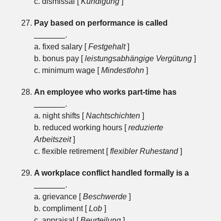
c. dismissal [
Kündigung
]
Pay based on performance is called
_______
.
a. fixed salary [
Festgehalt
]
b. bonus pay [
leistungsabhängige Vergütung
]
c. minimum wage [
Mindestlohn
]
An employee who works part-time has
_______
.
a. night shifts [
Nachtschichten
]
b. reduced working hours [
reduzierte
Arbeitszeit
]
c. flexible retirement [
flexibler Ruhestand
]
A workplace conflict handled formally is a
_______
.
a. grievance [
Beschwerde
]
b. compliment [
Lob
]
c. appraisal [
Beurteilung
]