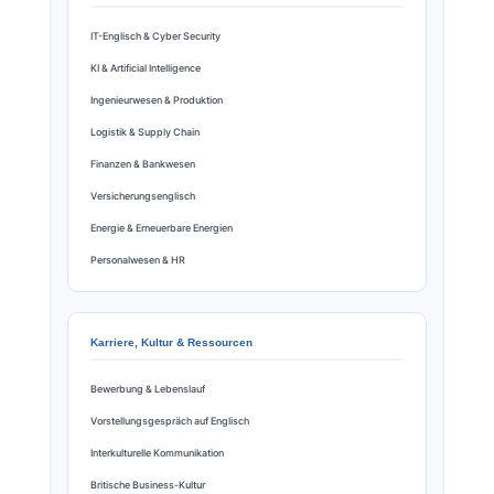
IT-Englisch & Cyber Security
KI & Artificial Intelligence
Ingenieurwesen & Produktion
Logistik & Supply Chain
Finanzen & Bankwesen
Versicherungsenglisch
Energie & Erneuerbare Energien
Personalwesen & HR
Karriere, Kultur & Ressourcen
Bewerbung & Lebenslauf
Vorstellungsgespräch auf Englisch
Interkulturelle Kommunikation
Britische Business-Kultur