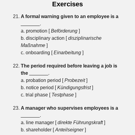
Exercises
A formal warning given to an employee is a
_______
.
a. promotion [
Beförderung
]
b. disciplinary action [
disziplinarische
Maßnahme
]
c. onboarding [
Einarbeitung
]
The period required before leaving a job is
the
_______
.
a. probation period [
Probezeit
]
b. notice period [
Kündigungsfrist
]
c. trial phase [
Testphase
]
A manager who supervises employees is a
_______
.
a. line manager [
direkte Führungskraft
]
b. shareholder [
Anteilseigner
]