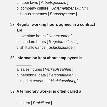
a. labor laws [
Arbeitsgesetze
]
b. company culture [
Unternehmenskultur
]
c. bonus schemes [
Bonussysteme
]
Regular working hours agreed in a contract
are
_______
.
a. overtime hours [
Überstunden
]
b. standard hours [
Regelarbeitszeit
]
c. shift allowance [
Schichtzulage
]
Information kept about employees is
_______
.
a. sales figures [
Verkaufszahlen
]
b. personnel data [
Personaldaten
]
c. market research [
Marktforschung
]
A temporary worker is often called a
_______
.
a. intern [
Praktikant
]