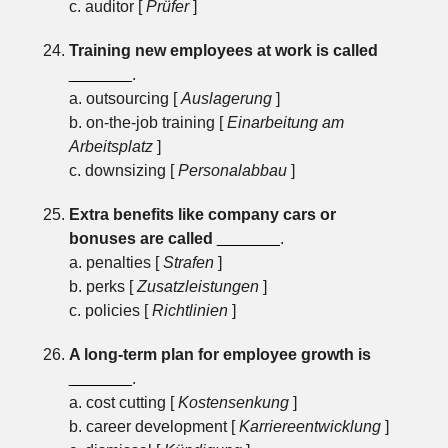
c. auditor [
Prüfer
]
Training new employees at work is called
_______
.
a. outsourcing [
Auslagerung
]
b. on-the-job training [
Einarbeitung am
Arbeitsplatz
]
c. downsizing [
Personalabbau
]
Extra benefits like company cars or
bonuses are called
_______
.
a. penalties [
Strafen
]
b. perks [
Zusatzleistungen
]
c. policies [
Richtlinien
]
A long-term plan for employee growth is
_______
.
a. cost cutting [
Kostensenkung
]
b. career development [
Karriereentwicklung
]