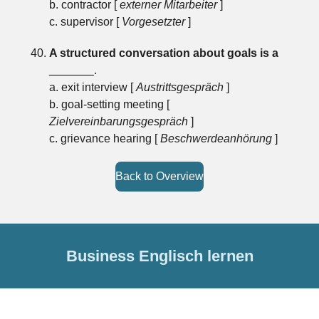
b. contractor [
externer Mitarbeiter
]
c. supervisor [
Vorgesetzter
]
A structured conversation about goals is a
_______
.
a. exit interview [
Austrittsgespräch
]
b. goal-setting meeting [
Zielvereinbarungsgespräch
]
c. grievance hearing [
Beschwerdeanhörung
]
Back to Overview
Business Englisch lernen