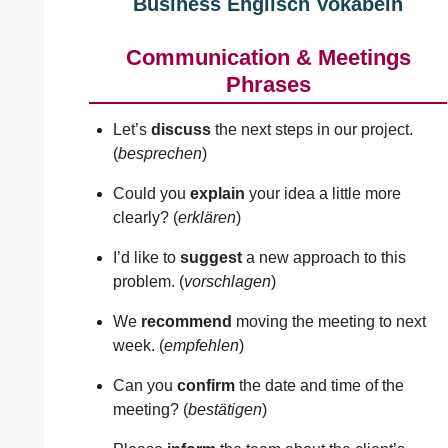
Business Englisch Vokabeln
Communication & Meetings
Phrases
Let’s
discuss
the next steps in our project.
(
besprechen
)
Could you
explain
your idea a little more
clearly? (
erklären
)
I’d like to
suggest
a new approach to this
problem. (
vorschlagen
)
We
recommend
moving the meeting to next
week. (
empfehlen
)
Can you
confirm
the date and time of the
meeting? (
bestätigen
)