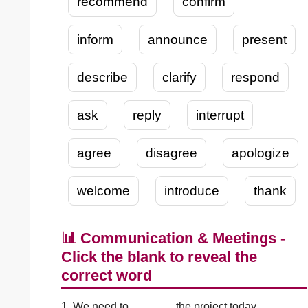
recommend
confirm
inform
announce
present
describe
clarify
respond
ask
reply
interrupt
agree
disagree
apologize
welcome
introduce
thank
📊 Communication & Meetings -
Click the blank to reveal the
correct word
1. We need to
______
the project today.