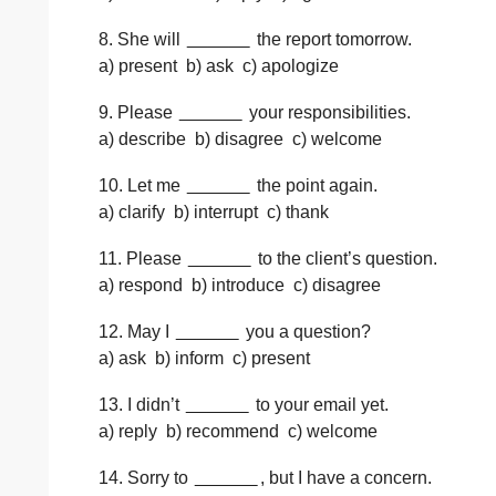
8. She will
______
the report tomorrow.
a) present b) ask c) apologize
9. Please
______
your responsibilities.
a) describe b) disagree c) welcome
10. Let me
______
the point again.
a) clarify b) interrupt c) thank
11. Please
______
to the client’s question.
a) respond b) introduce c) disagree
12. May I
______
you a question?
a) ask b) inform c) present
13. I didn’t
______
to your email yet.
a) reply b) recommend c) welcome
14. Sorry to
______
, but I have a concern.