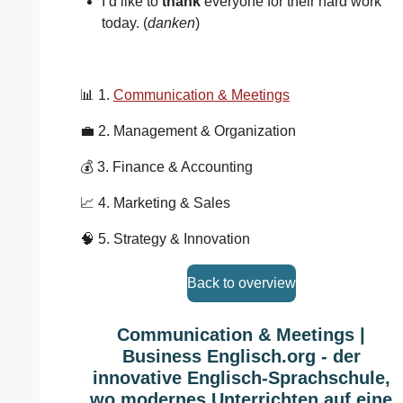
I’d like to
thank
everyone for their hard work
today. (
danken
)
📊 1.
Communication & Meetings
💼 2. Management & Organization
💰 3. Finance & Accounting
📈 4. Marketing & Sales
🧠 5. Strategy & Innovation
Back to overview
Communication & Meetings |
Business Englisch.org - der
innovative Englisch-Sprachschule,
wo modernes Unterrichten auf eine