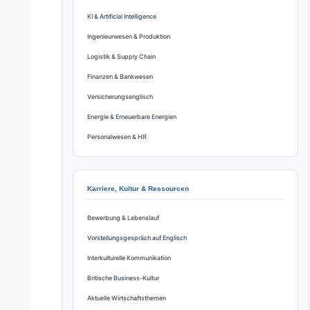
KI & Artificial Intelligence
Ingenieurwesen & Produktion
Logistik & Supply Chain
Finanzen & Bankwesen
Versicherungsenglisch
Energie & Erneuerbare Energien
Personalwesen & HR
Karriere, Kultur & Ressourcen
Bewerbung & Lebenslauf
Vorstellungsgespräch auf Englisch
Interkulturelle Kommunikation
Britische Business-Kultur
Aktuelle Wirtschaftsthemen