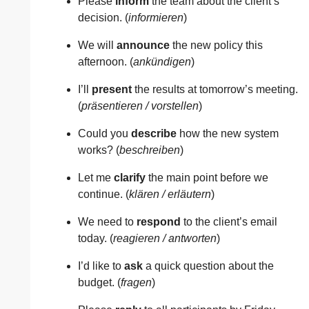
Please
inform
the team about the client’s
decision. (
informieren
)
We will
announce
the new policy this
afternoon. (
ankündigen
)
I’ll
present
the results at tomorrow’s meeting.
(
präsentieren / vorstellen
)
Could you
describe
how the new system
works? (
beschreiben
)
Let me
clarify
the main point before we
continue. (
klären / erläutern
)
We need to
respond
to the client’s email
today. (
reagieren / antworten
)
I’d like to
ask
a quick question about the
budget. (
fragen
)