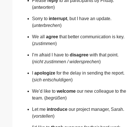
Please
reply
to all participants by Friday.
(
antworten
)
Sorry to
interrupt
, but I have an update.
(
unterbrechen
)
We all
agree
that better communication is key.
(
zustimmen
)
I’m afraid I have to
disagree
with that point.
(
nicht zustimmen / widersprechen
)
I
apologize
for the delay in sending the report.
(
sich entschuldigen
)
We’d like to
welcome
our new colleague to the
team. (
begrüßen
)
Let me
introduce
our project manager, Sarah.
(
vorstellen
)