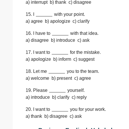
a) interrupt b) thank c) disagree
15. I
______
with your point.
a) agree b) apologize c) clarify
16. I have to
______
with that idea.
a) disagree b) introduce c) ask
17. I want to
______
for the mistake.
a) apologize b) inform c) suggest
18. Let me
______
you to the team.
a) welcome b) present c) agree
19. Please
______
yourself.
a) introduce b) clarify c) reply
20. I want to
______
you for your work.
a) thank b) disagree c) ask