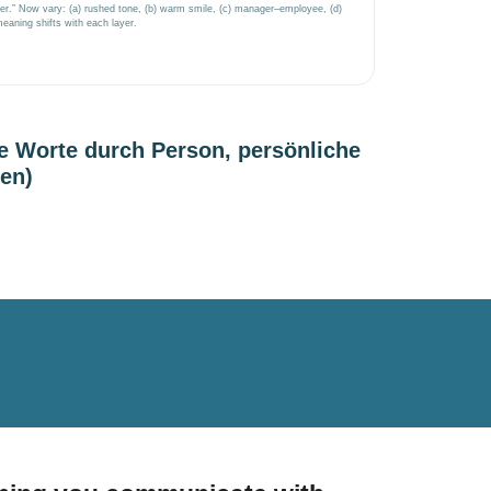
ter.” Now vary: (a) rushed tone, (b) warm smile, (c) manager–employee, (d)
aning shifts with each layer.
e Worte durch Person, persönliche
den)