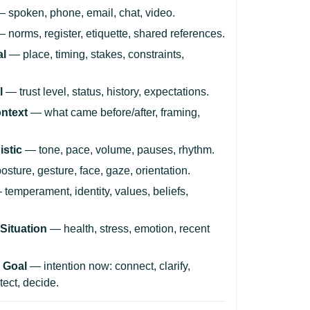
 spoken, phone, email, chat, video.
 norms, register, etiquette, shared references.
al
— place, timing, stakes, constraints,
l
— trust level, status, history, expectations.
ontext
— what came before/after, framing,
istic
— tone, pace, volume, pauses, rhythm.
sture, gesture, face, gaze, orientation.
temperament, identity, values, beliefs,
Situation
— health, stress, emotion, recent
 Goal
— intention now: connect, clarify,
tect, decide.