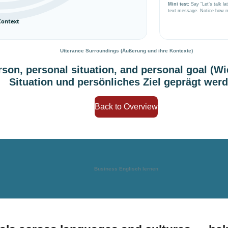
Mini test:
Say “Let’s talk la
text message. Notice how me
Context
Utterance Surroundings (Äußerung und ihre Kontexte)
on, personal situation, and personal goal (Wi
Situation und persönliches Ziel geprägt wer
Back to Overview
Business Englisch lernen