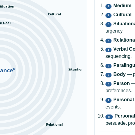
Medium
—
Situation
1
Cultural
Cultural
—
2
al Goal
Situation
3
urgency.
Relationa
4
Verbal C
5
sequencing.
Paralingu
6
rance”
Situational
Body
— po
7
Person
— 
8
preferences.
Personal 
9
events.
Personal
10
persuade, pro
Relational