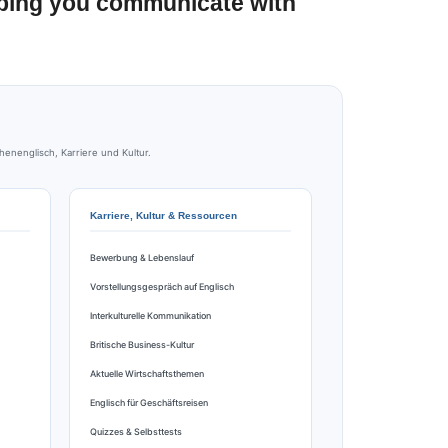
lping you communicate with
nenglisch, Karriere und Kultur.
Karriere, Kultur & Ressourcen
Bewerbung & Lebenslauf
Vorstellungsgespräch auf Englisch
Interkulturelle Kommunikation
Britische Business-Kultur
Aktuelle Wirtschaftsthemen
Englisch für Geschäftsreisen
Quizzes & Selbsttests