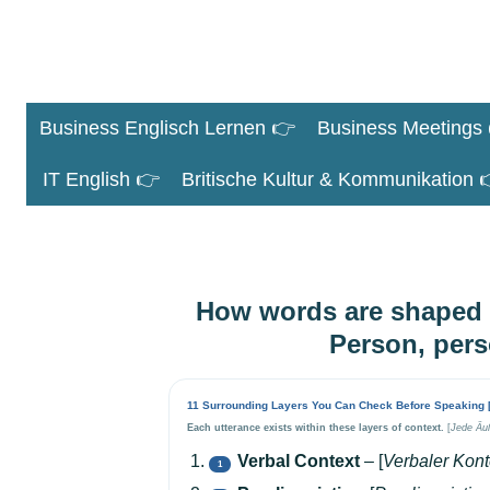
Zum
Hauptinhalt
springen
Business Englisch Lernen 👉
Business Meetings
IT English 👉
Britische Kultur & Kommunikation 
How words are shaped b
Person, pers
11 Surrounding Layers You Can Check Before Speaking
Each utterance exists within these layers of context.
[
Jede Äuß
Verbal Context
– [
Verbaler Kont
1