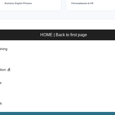
Business English Phrases
Personalwesen & HR
HOME | Back to first page
ining
tion 💰
s
sh