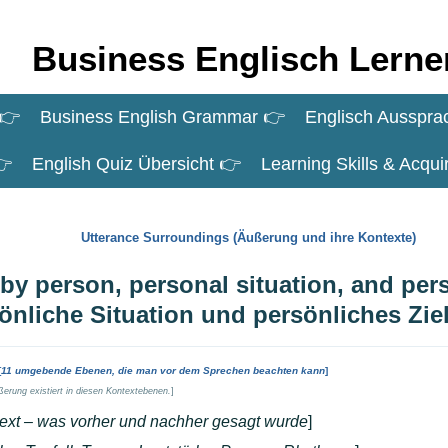
Business Englisch Lerne
 👉
Business English Grammar 👉
Englisch Ausspra
👉
English Quiz Übersicht 👉
Learning Skills & Acqu
Utterance Surroundings (Äußerung und ihre Kontexte)
y person, personal situation, and per
önliche Situation und persönliches Zie
[
11 umgebende Ebenen, die man vor dem Sprechen beachten kann
]
erung existiert in diesen Kontextebenen.
]
ext – was vorher und nachher gesagt wurde
]