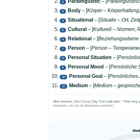
Paralinguistic
– [
Paralinguistis
2
Body
– [
Körper – Körperhaltung,
3
Situational
– [
Situativ – Ort, Z
4
Cultural
– [
Kulturell – Normen, 
5
Relational
– [
Beziehungsebene –
6
Person
– [
Person – Temperament
7
Personal Situation
– [
Persönlic
8
Personal Mood
– [
Persönliche 
9
Personal Goal
– [
Persönliches 
10
Medium
– [
Medium – gesprochen
11
Mini exercise:
[
Mini-Übung:
]
Say “Let’s talk later.” Then var
beobachte, wie sich die Bedeutung verändert.
]
Med