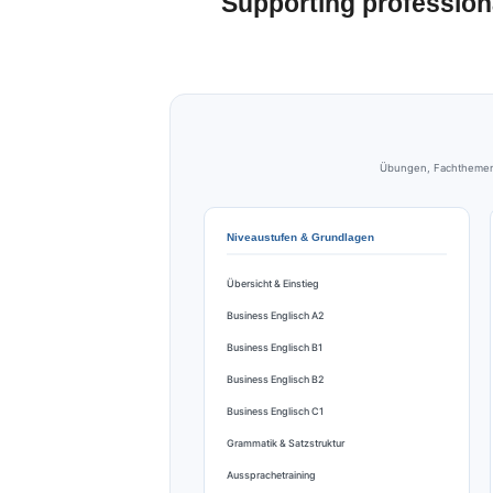
Supporting profession
Übungen, Fachthemen u
Niveaustufen & Grundlagen
Übersicht & Einstieg
Business Englisch A2
Business Englisch B1
Business Englisch B2
Business Englisch C1
Grammatik & Satzstruktur
Aussprachetraining