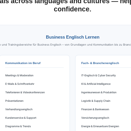
als across languages and cultures — he
confidence.
Business Englisch Lernen
nd Trainingsbereiche für Business Englisch – von Grundlagen und Kommunikation bis zu Branche
Kommunikation im Beruf
Fach- & Branchenenglisch
Meetings & Moderation
IT-Englisch & Cyber Security
E-Mails & Schriftverkehr
KI & Artificial Intelligence
Telefonieren & Videokonferenzen
Ingenieurwesen & Produktion
Präsentationen
Logistik & Supply Chain
Verhandlungsenglisch
Finanzen & Bankwesen
Kundenservice & Support
Versicherungsenglisch
Diagramme & Trends
Energie & Erneuerbare Energien