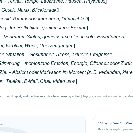
ch – Tonfall, Tempo, Lautstärke, Pausen, Rhythmus
]
 Gestik, Mimik, Blickkontakt
]
eitpunkt, Rahmenbedingungen, Dringlichkeit
]
Register, Höflichkeit, gemeinsame Bezüge
]
 Vertrauen, Status, gemeinsame Geschichte, Erwartungen
]
, Identität, Werte, Überzeugungen
]
he Situation – Gesundheit, Stress, aktuelle Ereignisse
]
Stimmung – momentane Emotion, Energie, Offenheit oder Zurüc
Ziel – Absicht oder Motivation im Moment (z. B. verbinden, klär
, Telefon, E-Mail, Chat, Video usw.
]
y your mood, goal, and medium — notice how meaning shifts.
[
Sage „Lass uns später sprechen.“ Änder
10 Layers You Can Che
ium
Use this as a quick pre-utte