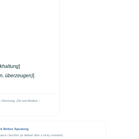
khaltung
]
en, überzeugen)
]
e Stimmung, Ziel und Medium –
ck Before Speaking
rance checklist (or debrief after a tricky moment).