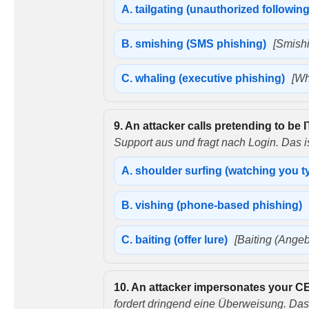
A.
tailgating (unauthorized followin
B.
smishing (SMS phishing)
[Smish
C.
whaling (executive phishing)
[Wh
9.
An attacker calls pretending to be I
Support aus und fragt nach Login. Das is
A.
shoulder surfing (watching you t
B.
vishing (phone-based phishing)
C.
baiting (offer lure)
[Baiting (Angeb
10.
An attacker impersonates your CE
fordert dringend eine Überweisung. Das 