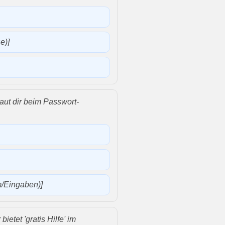
e)]
haut dir beim Passwort-
m/Eingaben)]
bietet 'gratis Hilfe' im