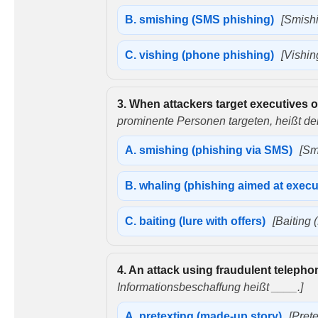
B.
smishing (SMS phishing)
[Smish
C.
vishing (phone phishing)
[Vishin
3.
When attackers target executives or 
prominente Personen targeten, heißt der
A.
smishing (phishing via SMS)
[Sm
B.
whaling (phishing aimed at execu
C.
baiting (lure with offers)
[Baiting
4.
An attack using fraudulent telephon
Informationsbeschaffung heißt ____.]
A.
pretexting (made-up story)
[Pret