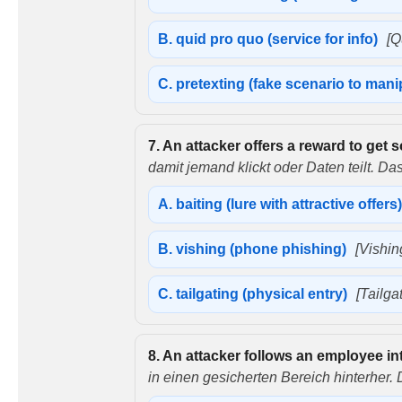
B.
quid pro quo (service for info)
[Q
C.
pretexting (fake scenario to mani
7.
An attacker offers a reward to get s
damit jemand klickt oder Daten teilt. Das
A.
baiting (lure with attractive offers
B.
vishing (phone phishing)
[Vishin
C.
tailgating (physical entry)
[Tailgat
8.
An attacker follows an employee int
in einen gesicherten Bereich hinterher. 