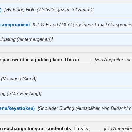
e)
[Watering Hole (Website gezielt infizieren)]
l compromise)
[CEO-Fraud / BEC (Business Email Compromis
ilgating (hinterhergehen)]
 password in a public place. This is ____.
[Ein Angreifer sc
g (Vorwand-Story)]
ing (SMS-Phishing)]
eens/keystrokes)
[Shoulder Surfing (Ausspähen von Bildschir
 in exchange for your credentials. This is ____.
[Ein Angreifer 