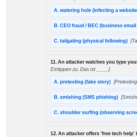
A.
watering hole (infecting a websit
B.
CEO fraud / BEC (business emai
C.
tailgating (physical following)
[Ta
11.
An attacker watches you type your
Eintippen zu. Das ist ____.]
A.
pretexting (fake story)
[Pretextin
B.
smishing (SMS phishing)
[Smish
C.
shoulder surfing (observing scr
12.
An attacker offers 'free tech help'