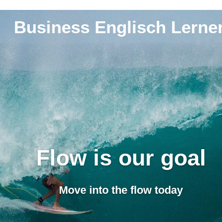
Business Englisch Lerne
Flow is our goal
Move into the flow today