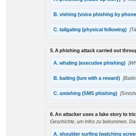
B.
vishing (voice phishing by phon
C.
tailgating (physical following)
[Ta
5.
A phishing attack carried out thro
A.
whaling (executive phishing)
[Wh
B.
baiting (lure with a reward)
[Baiti
C.
smishing (SMS phishing)
[Smish
6.
An attacker uses a fake story to tri
Geschichte, um Infos zu bekommen. Das 
A.
shoulder surfing (watching scre