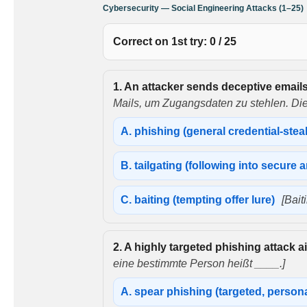
Cybersecurity — Social Engineering Attacks (1–25)
Correct on 1st try:
0
/
25
1.
An attacker sends deceptive emails t
Mails, um Zugangsdaten zu stehlen. Dies
A.
phishing (general credential-stea
B.
tailgating (following into secure 
C.
baiting (tempting offer lure)
[Bait
2.
A highly targeted phishing attack a
eine bestimmte Person heißt ____.]
A.
spear phishing (targeted, person