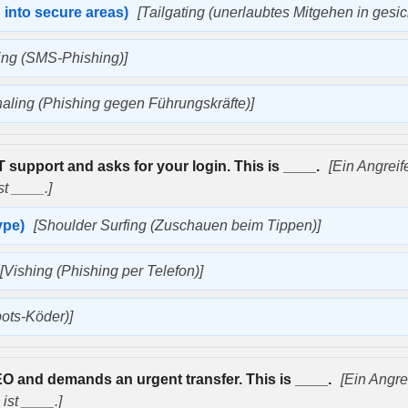
g into secure areas)
[Tailgating (unerlaubtes Mitgehen in gesic
ing (SMS-Phishing)]
aling (Phishing gegen Führungskräfte)]
T support and asks for your login. This is ____.
[Ein Angreife
t ____.]
ype)
[Shoulder Surfing (Zuschauen beim Tippen)]
[Vishing (Phishing per Telefon)]
ots-Köder)]
O and demands an urgent transfer. This is ____.
[Ein Angre
ist ____.]