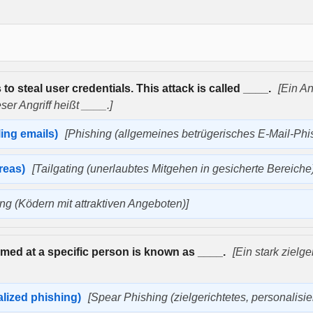
o steal user credentials. This attack is called ____.
[Ein A
er Angriff heißt ____.]
ling emails)
[Phishing (allgemeines betrügerisches E-Mail-Phis
areas)
[Tailgating (unerlaubtes Mitgehen in gesicherte Bereiche)
ing (Ködern mit attraktiven Angeboten)]
imed at a specific person is known as ____.
[Ein stark zielge
alized phishing)
[Spear Phishing (zielgerichtetes, personalisie