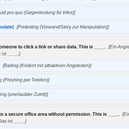
uid pro quo (Gegenleistung für Infos)]
pulate)
[Pretexting (Vorwand/Story zur Manipulation)]
omeone to click a link or share data. This is ____.
[Ein Angre
 ist ____.]
)
[Baiting (Ködern mit attraktiven Angeboten)]
g (Phishing per Telefon)]
ing (unerlaubter Zutritt)]
o a secure office area without permission. This is ____.
[Ei
Das ist ____.]