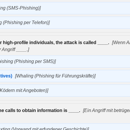
ing (SMS-Phishing)]
g (Phishing per Telefon)]
high-profile individuals, the attack is called ____.
[Wenn An
 Angriff ____.]
ishing (Phishing per SMS)]
tives)
[Whaling (Phishing für Führungskräfte)]
 (Ködern mit Angeboten)]
e calls to obtain information is ____.
[Ein Angriff mit betrüg
exting (Vorwand mit erfundener Geschichte)]