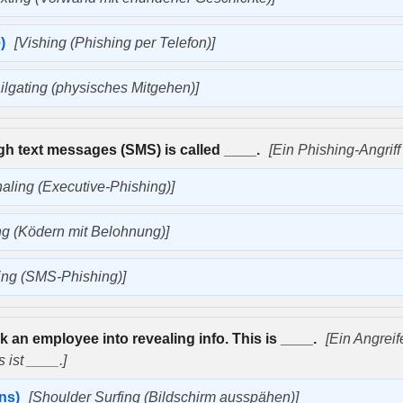
e)
[Vishing (Phishing per Telefon)]
ilgating (physisches Mitgehen)]
ugh text messages (SMS) is called ____.
[Ein Phishing-Angrif
aling (Executive-Phishing)]
ng (Ködern mit Belohnung)]
ing (SMS-Phishing)]
ck an employee into revealing info. This is ____.
[Ein Angreif
ist ____.]
ens)
[Shoulder Surfing (Bildschirm ausspähen)]