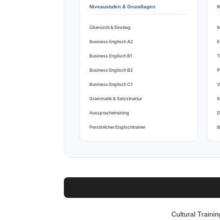
Niveaustufen & Grundlagen
K
Übersicht & Einstieg
M
Business Englisch A2
E
Business Englisch B1
T
Business Englisch B2
P
Business Englisch C1
V
Grammatik & Satzstruktur
K
Aussprachetraining
D
Persönlicher Englischtrainer
B
Cultural Trainin