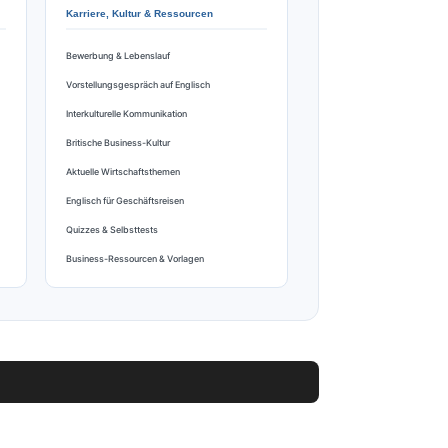
Karriere, Kultur & Ressourcen
Bewerbung & Lebenslauf
Vorstellungsgespräch auf Englisch
Interkulturelle Kommunikation
Britische Business-Kultur
Aktuelle Wirtschaftsthemen
Englisch für Geschäftsreisen
Quizzes & Selbsttests
Business-Ressourcen & Vorlagen