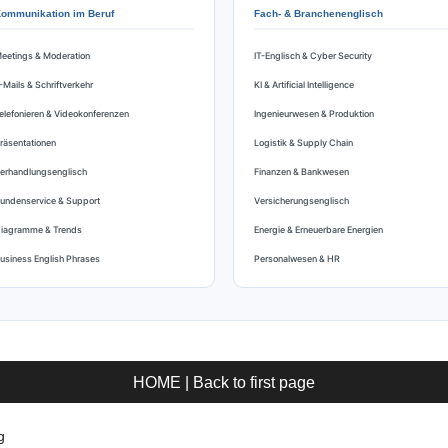
ommunikation im Beruf
Fach- & Branchenenglisch
eetings & Moderation
IT-Englisch & Cyber Security
-Mails & Schriftverkehr
KI & Artificial Intelligence
elefonieren & Videokonferenzen
Ingenieurwesen & Produktion
räsentationen
Logistik & Supply Chain
erhandlungsenglisch
Finanzen & Bankwesen
undenservice & Support
Versicherungsenglisch
iagramme & Trends
Energie & Erneuerbare Energien
usiness English Phrases
Personalwesen & HR
HOME | Back to first page
g