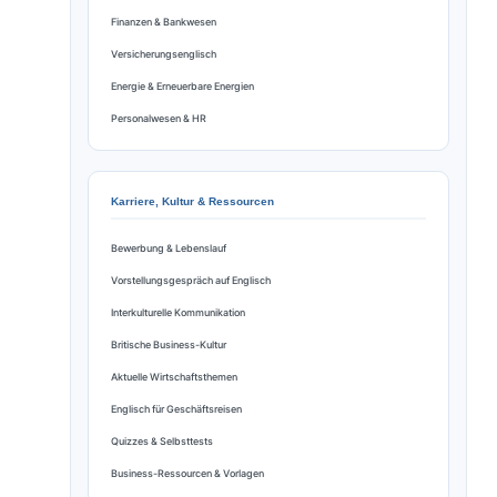
Finanzen & Bankwesen
Versicherungsenglisch
Energie & Erneuerbare Energien
Personalwesen & HR
Karriere, Kultur & Ressourcen
Bewerbung & Lebenslauf
Vorstellungsgespräch auf Englisch
Interkulturelle Kommunikation
Britische Business-Kultur
Aktuelle Wirtschaftsthemen
Englisch für Geschäftsreisen
Quizzes & Selbsttests
Business-Ressourcen & Vorlagen