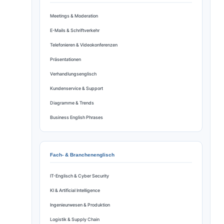
Meetings & Moderation
E-Mails & Schriftverkehr
Telefonieren & Videokonferenzen
Präsentationen
Verhandlungsenglisch
Kundenservice & Support
Diagramme & Trends
Business English Phrases
Fach- & Branchenenglisch
IT-Englisch & Cyber Security
KI & Artificial Intelligence
Ingenieurwesen & Produktion
Logistik & Supply Chain