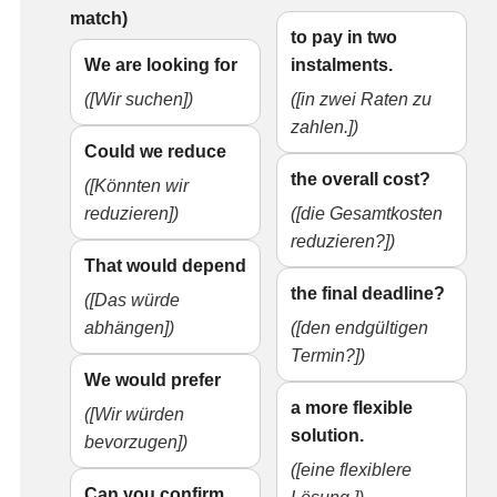
match)
to pay in two
We are looking for
instalments.
([Wir suchen])
([in zwei Raten zu
zahlen.])
Could we reduce
the overall cost?
([Könnten wir
reduzieren])
([die Gesamtkosten
reduzieren?])
That would depend
the final deadline?
([Das würde
abhängen])
([den endgültigen
Termin?])
We would prefer
a more flexible
([Wir würden
solution.
bevorzugen])
([eine flexiblere
Can you confirm