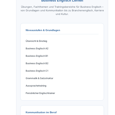
Business Englisch Lernen
Übungen, Fachthemen und Trainingsbereiche für Business Englisch –
von Grundlagen und Kommunikation bis zu Branchenenglisch, Karriere
und Kultur.
Niveaustufen & Grundlagen
Übersicht & Einstieg
Business Englisch A2
Business Englisch B1
Business Englisch B2
Business Englisch C1
Grammatik & Satzstruktur
Aussprachetraining
Persönlicher Englischtrainer
Kommunikation im Beruf