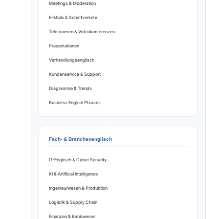
Meetings & Moderation
E-Mails & Schriftverkehr
Telefonieren & Videokonferenzen
Präsentationen
Verhandlungsenglisch
Kundenservice & Support
Diagramme & Trends
Business English Phrases
Fach- & Branchenenglisch
IT-Englisch & Cyber Security
KI & Artificial Intelligence
Ingenieurwesen & Produktion
Logistik & Supply Chain
Finanzen & Bankwesen