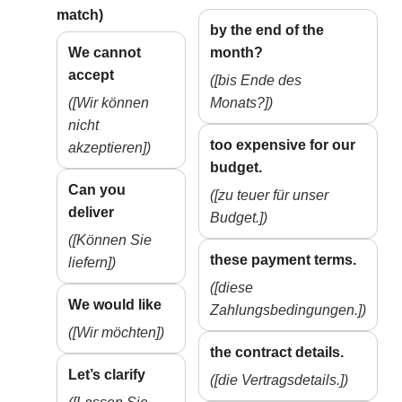
match)
by the end of the
We cannot
month?
accept
([bis Ende des
([Wir können
Monats?])
nicht
too expensive for our
akzeptieren])
budget.
Can you
([zu teuer für unser
deliver
Budget.])
([Können Sie
these payment terms.
liefern])
([diese
We would like
Zahlungsbedingungen.])
([Wir möchten])
the contract details.
Let’s clarify
([die Vertragsdetails.])