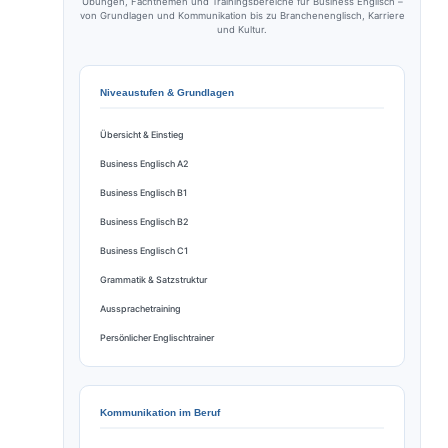
Übungen, Fachthemen und Trainingsbereiche für Business Englisch –
von Grundlagen und Kommunikation bis zu Branchenenglisch, Karriere
und Kultur.
Niveaustufen & Grundlagen
Übersicht & Einstieg
Business Englisch A2
Business Englisch B1
Business Englisch B2
Business Englisch C1
Grammatik & Satzstruktur
Aussprachetraining
Persönlicher Englischtrainer
Kommunikation im Beruf