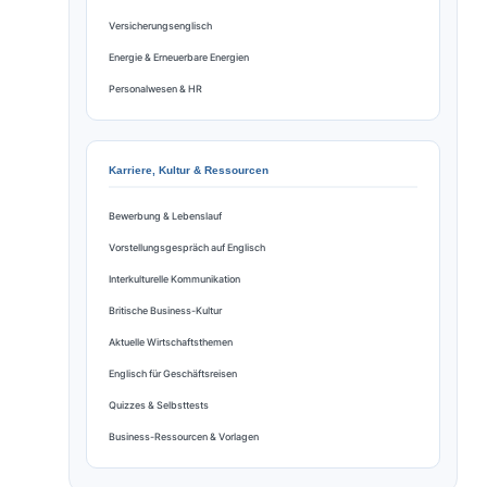
Versicherungsenglisch
Energie & Erneuerbare Energien
Personalwesen & HR
Karriere, Kultur & Ressourcen
Bewerbung & Lebenslauf
Vorstellungsgespräch auf Englisch
Interkulturelle Kommunikation
Britische Business-Kultur
Aktuelle Wirtschaftsthemen
Englisch für Geschäftsreisen
Quizzes & Selbsttests
Business-Ressourcen & Vorlagen