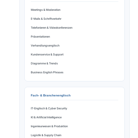
Meetings & Moderation
E-Mails & Schriftverkehr
Telefonieren & Videokonferenzen
Präsentationen
Verhandlungsenglisch
Kundenservice & Support
Diagramme & Trends
Business English Phrases
Fach- & Branchenenglisch
IT-Englisch & Cyber Security
KI & Artificial Intelligence
Ingenieurwesen & Produktion
Logistik & Supply Chain