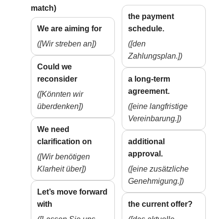
match)
the payment
We are aiming for
schedule.
([Wir streben an])
([den
Zahlungsplan.])
Could we
reconsider
a long-term
agreement.
([Könnten wir
überdenken])
([eine langfristige
Vereinbarung.])
We need
clarification on
additional
approval.
([Wir benötigen
Klarheit über])
([eine zusätzliche
Genehmigung.])
Let’s move forward
with
the current offer?