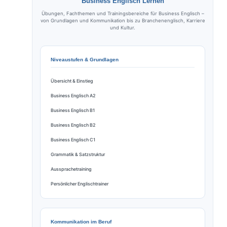
Business Englisch Lernen
Übungen, Fachthemen und Trainingsbereiche für Business Englisch –
von Grundlagen und Kommunikation bis zu Branchenenglisch, Karriere
und Kultur.
Niveaustufen & Grundlagen
Übersicht & Einstieg
Business Englisch A2
Business Englisch B1
Business Englisch B2
Business Englisch C1
Grammatik & Satzstruktur
Aussprachetraining
Persönlicher Englischtrainer
Kommunikation im Beruf