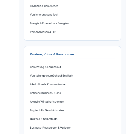
Finanzen & Bankwesen
Versicherungsenglisch
Energie & Erneuerbare Energien
Personalwesen & HR
Karriere, Kultur & Ressourcen
Bewerbung & Lebenslauf
Vorstellungsgespräch auf Englisch
Interkulturelle Kommunikation
Britische Business-Kultur
Aktuelle Wirtschaftsthemen
Englisch für Geschäftsreisen
Quizzes & Selbsttests
Business-Ressourcen & Vorlagen